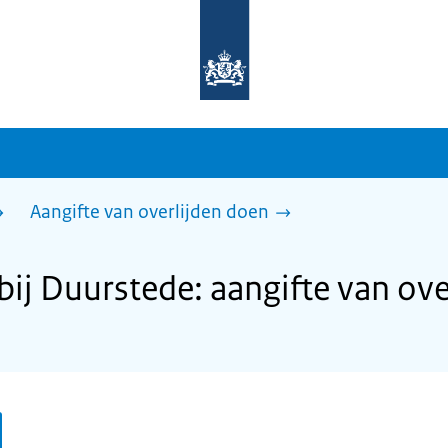
Naar
de
homepage
van
sdg.rijksoverheid.nl
Aangifte van overlijden doen
ij Duurstede: aangifte van ove