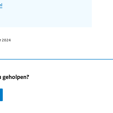
nl
er 2024
u geholpen?