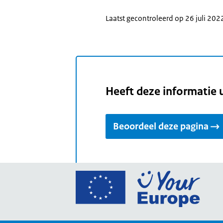
Laatst gecontroleerd op 26 juli 202
Heeft deze informatie 
Beoordeel deze pagina
Ga
naar
de
home