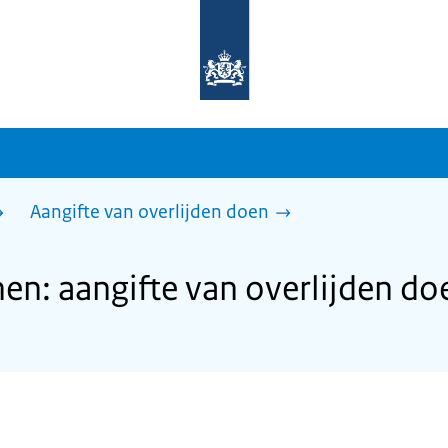
Naar
de
homepage
van
sdg.rijksoverheid.nl
Aangifte van overlijden doen
n: aangifte van overlijden do