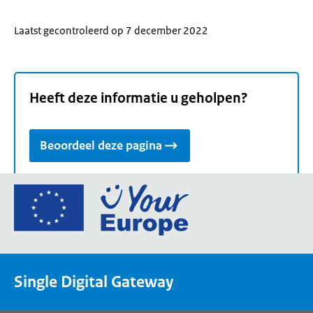
Laatst gecontroleerd op 7 december 2022
Heeft deze informatie u geholpen?
Beoordeel deze pagina
Ga
naar
de
homepage
van
Single Digital Gateway
Your
Europe,