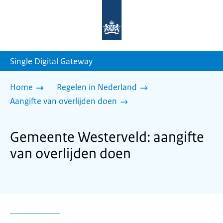
Naar
de
homepage
van
sdg.rijksoverheid.nl
Single Digital Gateway
Home
Regelen in Nederland
Aangifte van overlijden doen
Gemeente Westerveld: aangifte
van overlijden doen