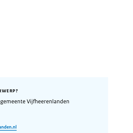
RWERP?
 gemeente Vijfheerenlanden
anden.nl