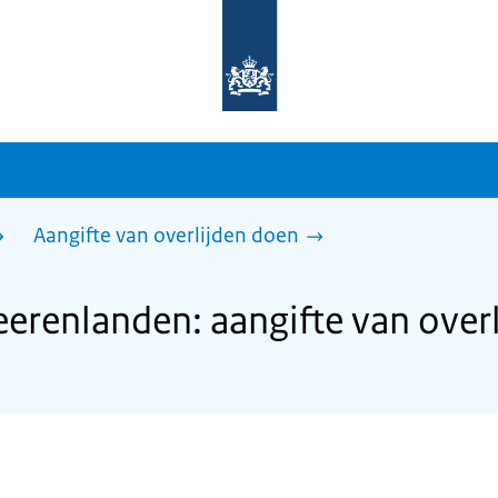
Naar
de
homepage
van
sdg.rijksoverheid.nl
Aangifte van overlijden doen
erenlanden: aangifte van over