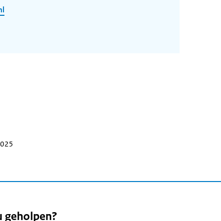
nl
 2025
u geholpen?