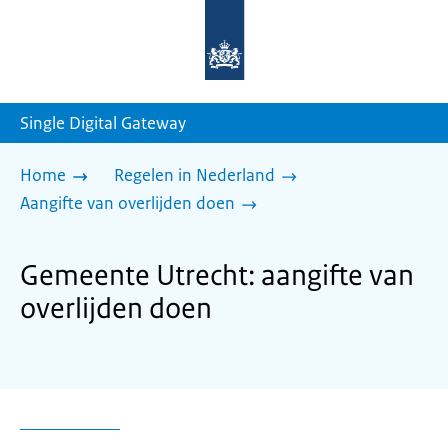
Naar
de
homepage
van
sdg.rijksoverheid.nl
Single Digital Gateway
Home
Regelen in Nederland
Aangifte van overlijden doen
Gemeente Utrecht: aangifte van
overlijden doen