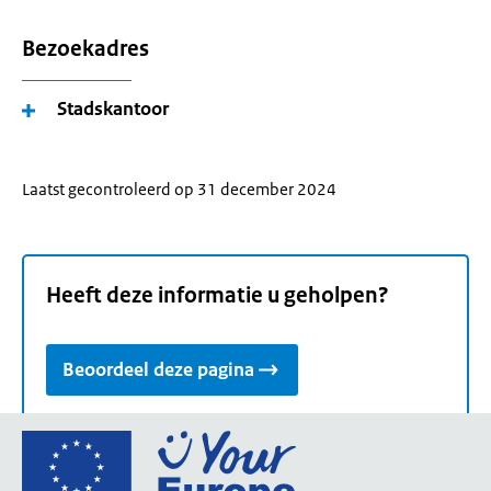
Bezoekadres
Stadskantoor
Laatst gecontroleerd op 31 december 2024
Heeft deze informatie u geholpen?
Beoordeel deze pagina
Ga
naar