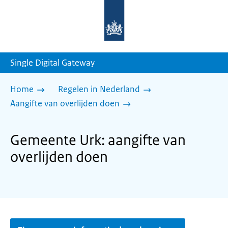
Naar
de
homepage
van
sdg.rijksoverheid.nl
Single Digital Gateway
Home
Regelen in Nederland
Aangifte van overlijden doen
Gemeente Urk: aangifte van
overlijden doen