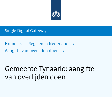
Naar
de
homepage
van
sdg.rijksoverheid.nl
Single Digital Gateway
Home
Regelen in Nederland
Aangifte van overlijden doen
Gemeente Tynaarlo: aangifte
van overlijden doen