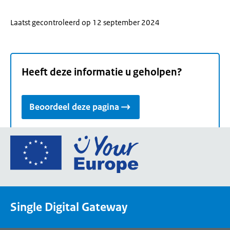
Laatst gecontroleerd op 12 september 2024
Heeft deze informatie u geholpen?
Beoordeel deze pagina
Ga
naar
de
homepage
van
Single Digital Gateway
Your
Europe,