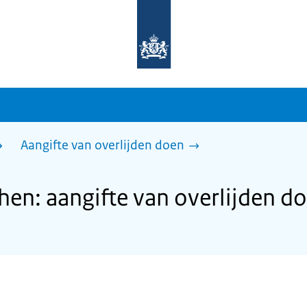
Naar
de
homepage
van
sdg.rijksoverheid.nl
Aangifte van overlijden doen
n: aangifte van overlijden d