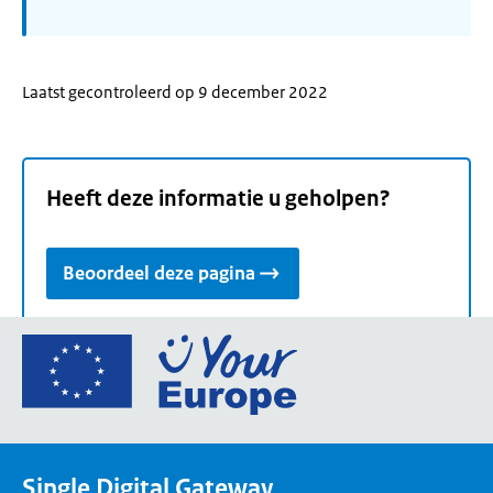
Laatst gecontroleerd op 9 december 2022
Heeft deze informatie u geholpen?
Beoordeel deze pagina
Ga
naar
de
homepage
van
Single Digital Gateway
Your