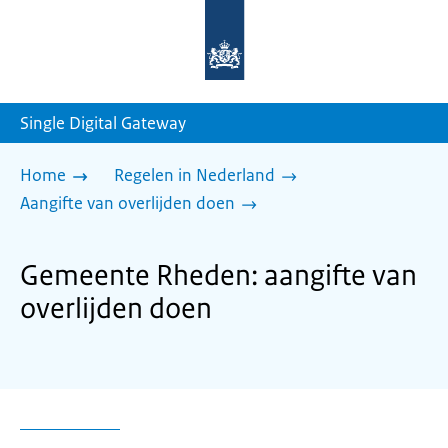
Naar
de
homepage
van
sdg.rijksoverheid.nl
Single Digital Gateway
Home
Regelen in Nederland
Aangifte van overlijden doen
Gemeente Rheden: aangifte van
overlijden doen