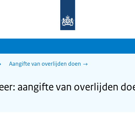
Naar
de
homepage
van
sdg.rijksoverheid.nl
Aangifte van overlijden doen
r: aangifte van overlijden do