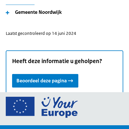
Gemeente Noordwijk
Laatst gecontroleerd op 14 juni 2024
Heeft deze informatie u geholpen?
Beoordeel deze pagina
Ga
naar
de
homepage
van