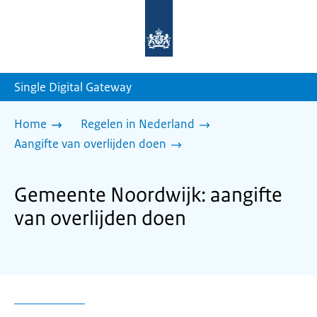
Naar
de
homepage
van
sdg.rijksoverheid.nl
Single Digital Gateway
Home
Regelen in Nederland
Aangifte van overlijden doen
Gemeente Noordwijk: aangifte
van overlijden doen