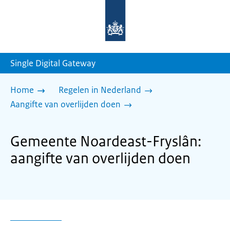
Naar
de
homepage
van
sdg.rijksoverheid.nl
Single Digital Gateway
Home
Regelen in Nederland
Aangifte van overlijden doen
Gemeente Noardeast-Fryslân:
aangifte van overlijden doen