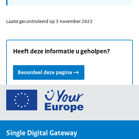
Laatst gecontroleerd op 3 november 2022
Heeft deze informatie u geholpen?
Beoordeel deze pagina
Ga
naar
de
homepage
van
Single Digital Gateway
Your