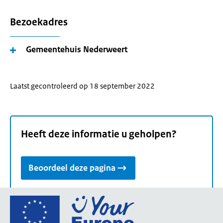
Bezoekadres
Gemeentehuis Nederweert
Laatst gecontroleerd op 18 september 2022
Heeft deze informatie u geholpen?
Beoordeel deze pagina
Ga
naar