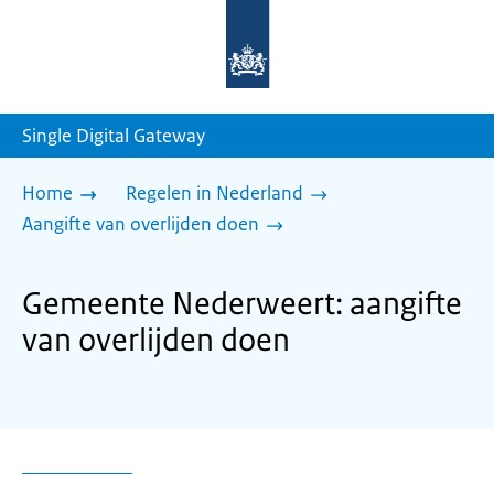
Naar
de
homepage
van
sdg.rijksoverheid.nl
Single Digital Gateway
Home
Regelen in Nederland
Aangifte van overlijden doen
Gemeente Nederweert: aangifte
van overlijden doen