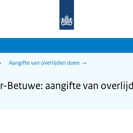
Naar
de
homepage
van
sdg.rijksoverheid.nl
Aangifte van overlijden doen
-Betuwe: aangifte van overlij