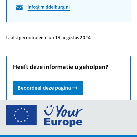
info@middelburg.nl
Laatst gecontroleerd op 13 augustus 2024
Heeft deze informatie u geholpen?
Beoordeel deze pagina
Ga
naar
de
homepage