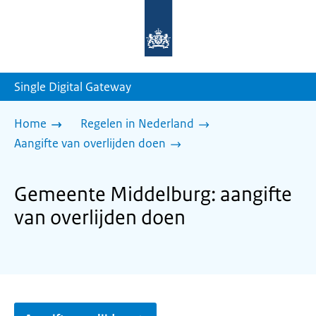
Naar
de
homepage
van
sdg.rijksoverheid.nl
Single Digital Gateway
Home
Regelen in Nederland
Aangifte van overlijden doen
Gemeente Middelburg: aangifte
van overlijden doen