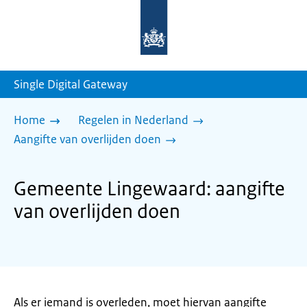
Naar
de
homepage
van
sdg.rijksoverheid.nl
Single Digital Gateway
Home
Regelen in Nederland
Aangifte van overlijden doen
Gemeente Lingewaard: aangifte
van overlijden doen
Als er iemand is overleden, moet hiervan aangifte