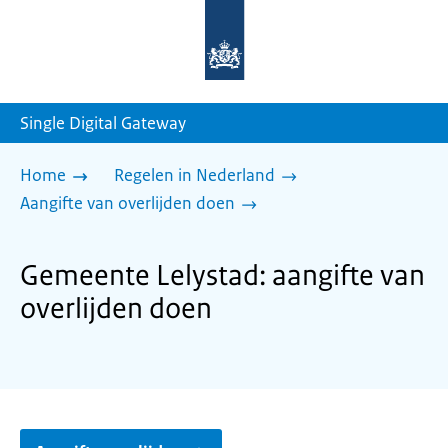
Naar
de
homepage
van
sdg.rijksoverheid.nl
Single Digital Gateway
Home
Regelen in Nederland
Aangifte van overlijden doen
Gemeente Lelystad: aangifte van
overlijden doen