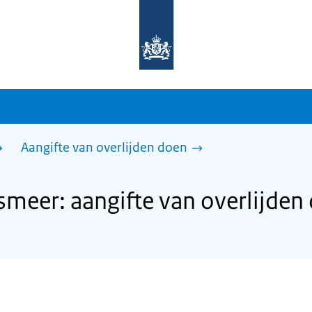
Naar
de
homepage
van
sdg.rijksoverheid.nl
Aangifte van overlijden doen
eer: aangifte van overlijden