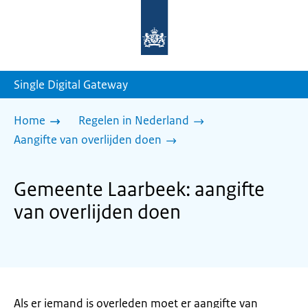
Naar
de
homepage
van
sdg.rijksoverheid.nl
Single Digital Gateway
Home
Regelen in Nederland
Aangifte van overlijden doen
Gemeente Laarbeek: aangifte
van overlijden doen
Als er iemand is overleden moet er aangifte van