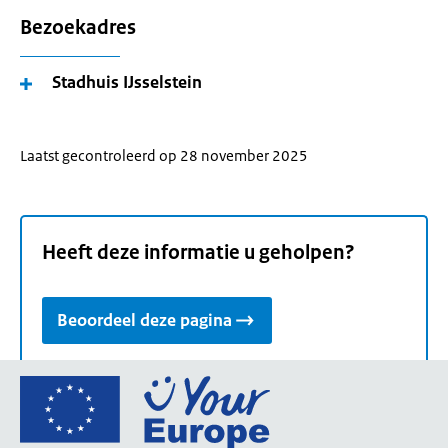
Bezoekadres
Stadhuis IJsselstein
Laatst gecontroleerd op 28 november 2025
Heeft deze informatie u geholpen?
Beoordeel deze pagina
Ga
naar
de