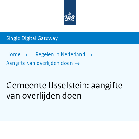
Naar
de
homepage
van
sdg.rijksoverheid.nl
Single Digital Gateway
Home
Regelen in Nederland
Aangifte van overlijden doen
Gemeente IJsselstein: aangifte
van overlijden doen