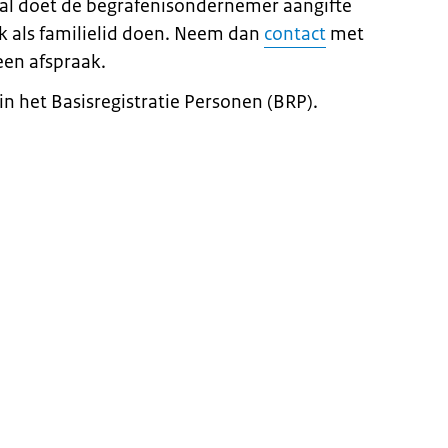
tal doet de begrafenisondernemer aangifte
ok als familielid doen. Neem dan
contact
met
een afspraak.
n het Basisregistratie Personen (BRP).