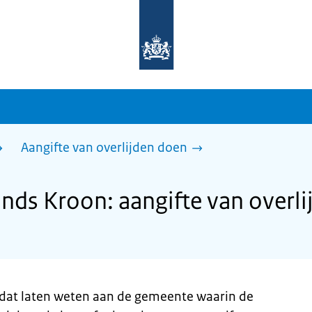
Naar
de
homepage
van
sdg.rijksoverheid.nl
Aangifte van overlijden doen
ds Kroon: aangifte van overli
 dat laten weten aan de gemeente waarin de