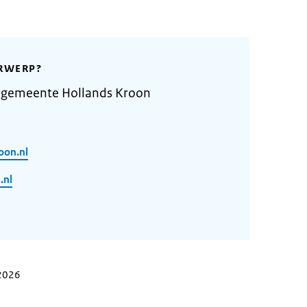
RWERP?
 gemeente Hollands Kroon
oon.nl
.nl
 2026