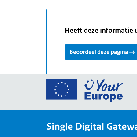
Heeft deze informatie 
Beoordeel deze pagina
Ga
naar
de
home
van
Single Digital Gatew
Your
Europ