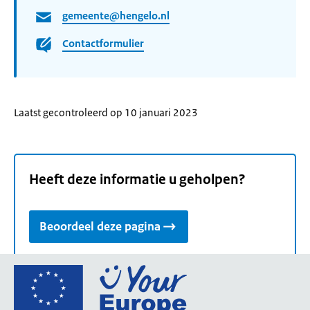
gemeente@hengelo.nl
Contactformulier
Laatst gecontroleerd op 10 januari 2023
Heeft deze informatie u geholpen?
Beoordeel deze pagina
Ga
naar
de