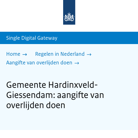
Naar
de
homepage
van
sdg.rijksoverheid.nl
Single Digital Gateway
Home
Regelen in Nederland
Aangifte van overlijden doen
Gemeente Hardinxveld-
Giessendam: aangifte van
overlijden doen