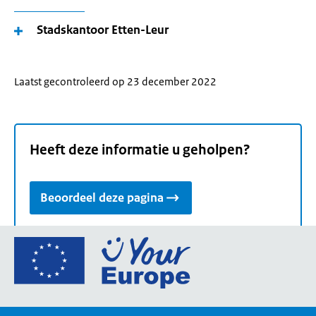
Stadskantoor Etten-Leur
Laatst gecontroleerd op 23 december 2022
Heeft deze informatie u geholpen?
Beoordeel deze pagina
Ga
naar
de
homepage
van