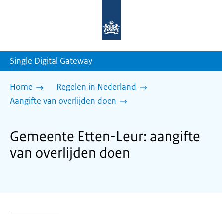
Naar
de
homepage
van
sdg.rijksoverheid.nl
Single Digital Gateway
Home
Regelen in Nederland
Aangifte van overlijden doen
Gemeente Etten-Leur: aangifte
van overlijden doen