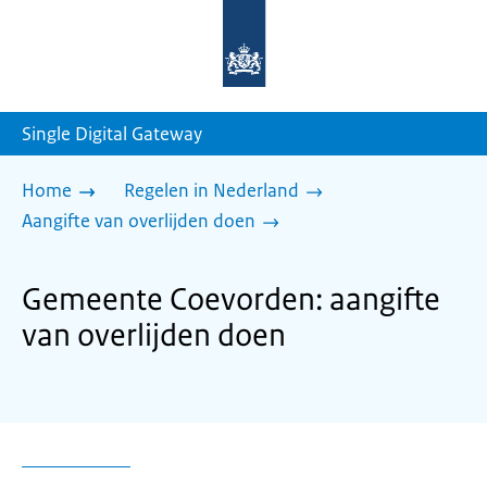
Naar
de
homepage
van
sdg.rijksoverheid.nl
Single Digital Gateway
Home
Regelen in Nederland
Aangifte van overlijden doen
Gemeente Coevorden: aangifte
van overlijden doen