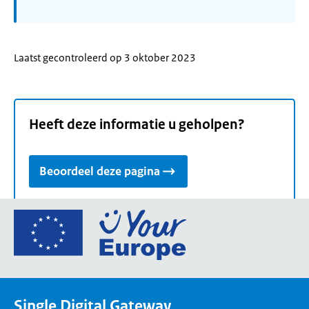
Laatst gecontroleerd op 3 oktober 2023
Heeft deze informatie u geholpen?
Beoordeel deze pagina
Ga
naar
de
homepage
van
Single Digital Gateway
Your