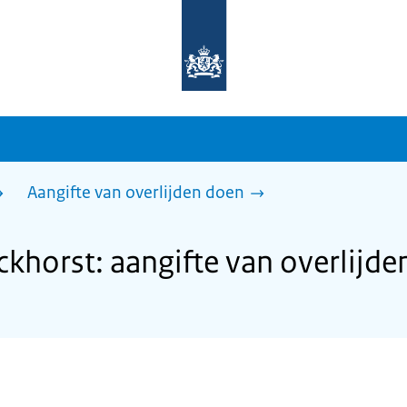
Naar
de
homepage
van
sdg.rijksoverheid.nl
Aangifte van overlijden doen
horst: aangifte van overlijde