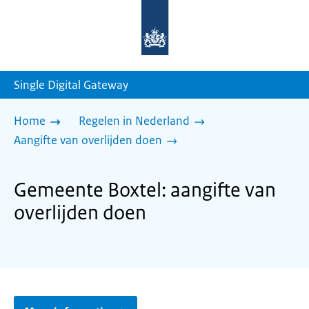
Naar
de
homepage
van
sdg.rijksoverheid.nl
Single Digital Gateway
Home
Regelen in Nederland
Aangifte van overlijden doen
Gemeente Boxtel: aangifte van
overlijden doen