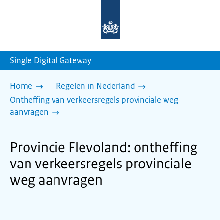
Naar
de
homepage
van
sdg.rijksoverheid.nl
Single Digital Gateway
Home
Regelen in Nederland
Ontheffing van verkeersregels provinciale weg
aanvragen
Provincie Flevoland: ontheffing
van verkeersregels provinciale
weg aanvragen