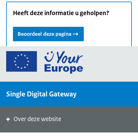
Heeft deze informatie u geholpen?
Beoordeel deze pagina
Ga
naar
de
homepage
van
Single Digital Gateway
Your
Europe,
een
portaal
Over deze website
van
de