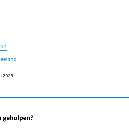
and
Zeeland
er 2025
u geholpen?