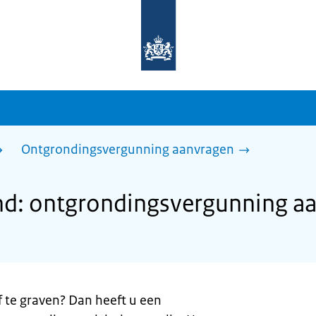
Naar
de
homepage
van
sdg.rijksoverheid.nl
Ontgrondingsvergunning aanvragen
and: ontgrondingsvergunning a
 te graven? Dan heeft u een