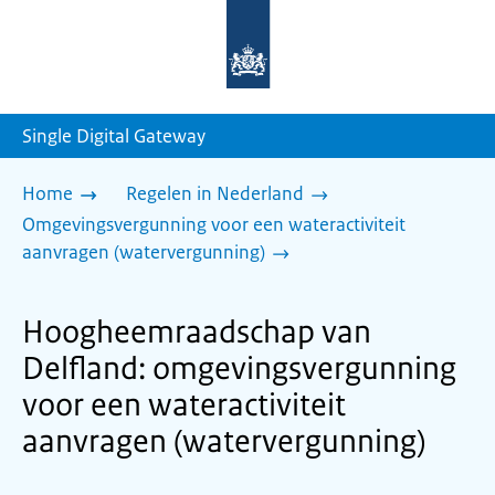
Naar
de
homepage
van
sdg.rijksoverheid.nl
Single Digital Gateway
Home
Regelen in Nederland
Omgevingsvergunning voor een wateractiviteit
aanvragen (watervergunning)
Hoogheemraadschap van
Delfland: omgevingsvergunning
voor een wateractiviteit
aanvragen (watervergunning)