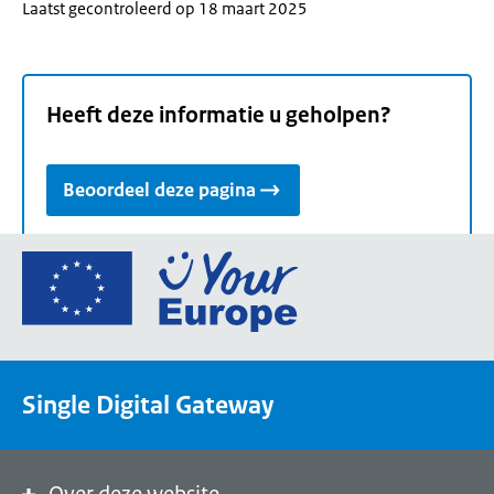
Laatst gecontroleerd op 18 maart 2025
Heeft deze informatie u geholpen?
Beoordeel deze pagina
Ga
naar
de
homepage
van
Single Digital Gateway
Your
Europe,
een
portaal