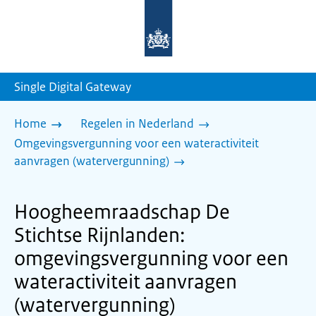
Naar
de
homepage
van
sdg.rijksoverheid.nl
Single Digital Gateway
Home
Regelen in Nederland
Omgevingsvergunning voor een wateractiviteit
aanvragen (watervergunning)
Hoogheemraadschap De
Stichtse Rijnlanden:
omgevingsvergunning voor een
wateractiviteit aanvragen
(watervergunning)