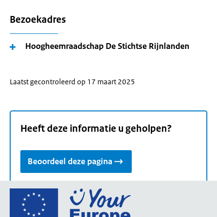
Bezoekadres
Hoogheemraadschap De Stichtse Rijnlanden
Laatst gecontroleerd op 17 maart 2025
Heeft deze informatie u geholpen?
Beoordeel deze pagina
Ga
naar