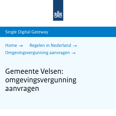
Naar
de
homepage
van
sdg.rijksoverheid.nl
Single Digital Gateway
Home
Regelen in Nederland
Omgevingsvergunning aanvragen
Gemeente Velsen:
omgevingsvergunning
aanvragen