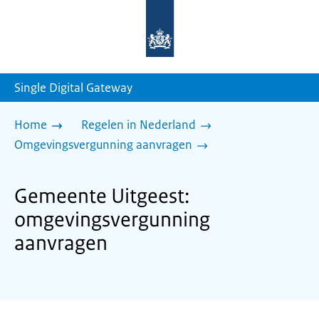
Naar
de
homepage
van
sdg.rijksoverheid.nl
Single Digital Gateway
Home
Regelen in Nederland
Omgevingsvergunning aanvragen
Gemeente Uitgeest:
omgevingsvergunning
aanvragen