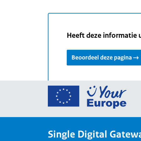
Heeft deze informatie 
Beoordeel deze pagina
Ga
naar
de
home
van
Single Digital Gatew
Your