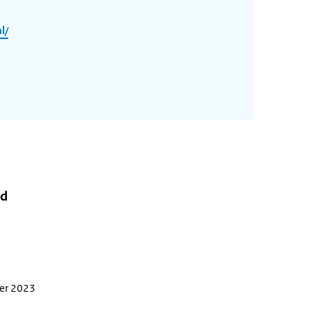
l/
rd
ber 2023