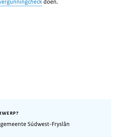
vergunningcheck
doen.
RWERP?
 gemeente Súdwest-Fryslân