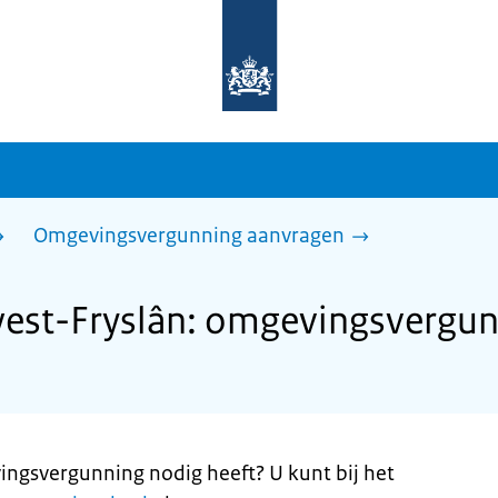
Naar
de
homepage
van
sdg.rijksoverheid.nl
Omgevingsvergunning aanvragen
st-Fryslân: omgevingsvergun
ingsvergunning nodig heeft? U kunt bij het