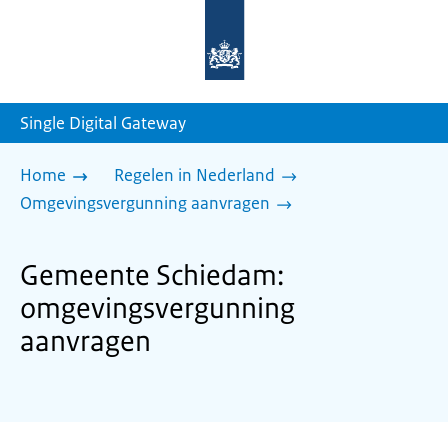
Naar
de
homepage
van
sdg.rijksoverheid.nl
Single Digital Gateway
Home
Regelen in Nederland
Omgevingsvergunning aanvragen
Gemeente Schiedam:
omgevingsvergunning
aanvragen