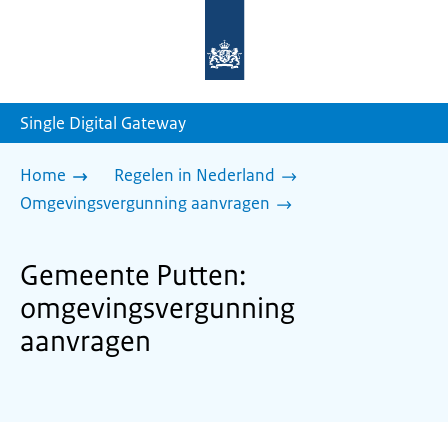
Naar
de
homepage
van
sdg.rijksoverheid.nl
Single Digital Gateway
Home
Regelen in Nederland
Omgevingsvergunning aanvragen
Gemeente Putten:
omgevingsvergunning
aanvragen