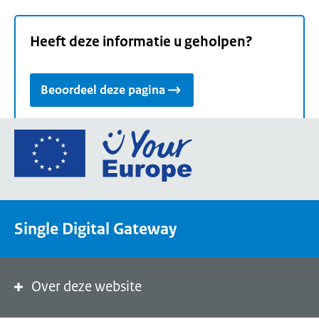
Heeft deze informatie u geholpen?
Beoordeel deze pagina
Ga
naar
de
homepage
van
Single Digital Gateway
Your
Europe,
een
portaal
Over deze website
van
de