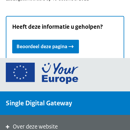
Heeft deze informatie u geholpen?
Beoordeel deze pagina
Ga
naar
de
homepage
van
Single Digital Gateway
Your
Europe,
een
portaal
Over deze website