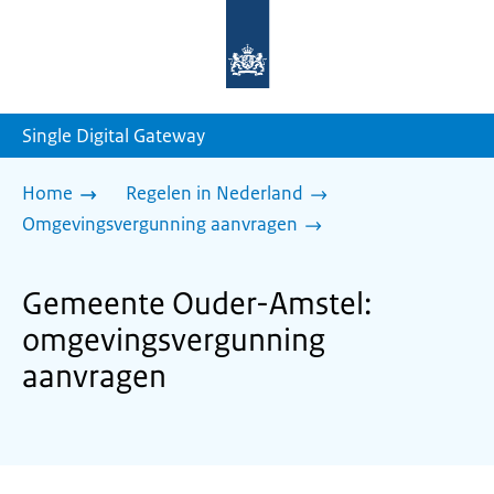
Naar
de
homepage
van
sdg.rijksoverheid.nl
Single Digital Gateway
Home
Regelen in Nederland
Omgevingsvergunning aanvragen
Gemeente Ouder-Amstel:
omgevingsvergunning
aanvragen