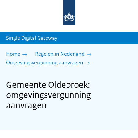
Naar
de
homepage
van
sdg.rijksoverheid.nl
Single Digital Gateway
Home
Regelen in Nederland
Omgevingsvergunning aanvragen
Gemeente Oldebroek:
omgevingsvergunning
aanvragen