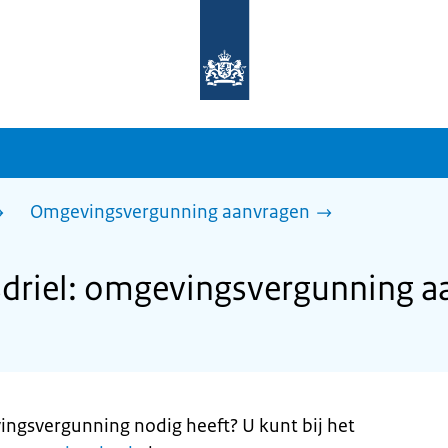
Naar
de
homepage
van
sdg.rijksoverheid.nl
Omgevingsvergunning aanvragen
riel: omgevingsvergunning a
ingsvergunning nodig heeft? U kunt bij het