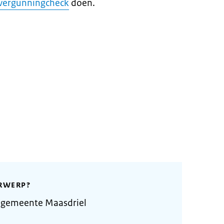
vergunningcheck
doen.
RWERP?
 gemeente Maasdriel