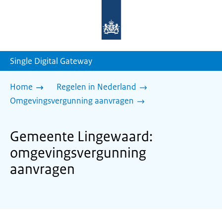
Naar
de
homepage
van
sdg.rijksoverheid.nl
Single Digital Gateway
Home
Regelen in Nederland
Omgevingsvergunning aanvragen
Gemeente Lingewaard:
omgevingsvergunning
aanvragen