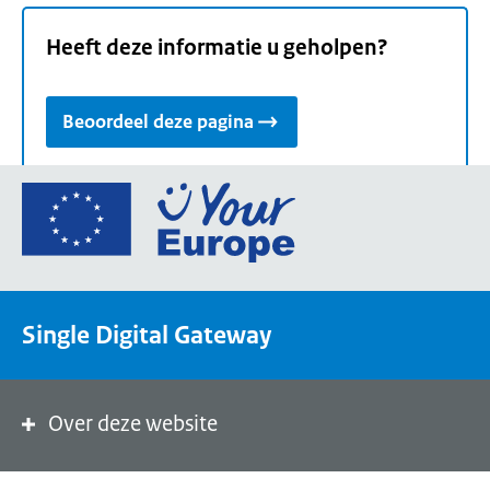
Heeft deze informatie u geholpen?
Beoordeel deze pagina
Ga
naar
de
homepage
van
Single Digital Gateway
Your
Europe,
een
portaal
Over deze website
van
de