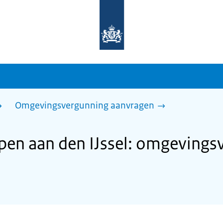
Naar
de
homepage
van
sdg.rijksoverheid.nl
Omgevingsvergunning aanvragen
en aan den IJssel: omgevings