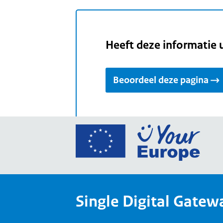
Heeft deze informatie 
Beoordeel deze pagina
Ga
naar
de
home
van
Single Digital Gatew
Your
Europ