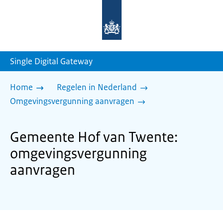
Naar
de
homepage
van
sdg.rijksoverheid.nl
Single Digital Gateway
Home
Regelen in Nederland
Omgevingsvergunning aanvragen
Gemeente Hof van Twente:
omgevingsvergunning
aanvragen