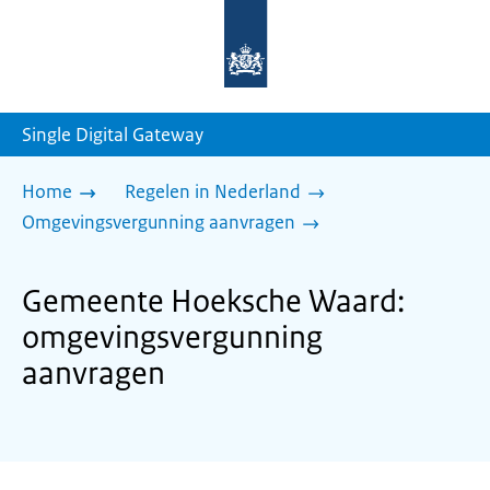
Naar
de
homepage
van
sdg.rijksoverheid.nl
Single Digital Gateway
Home
Regelen in Nederland
Omgevingsvergunning aanvragen
Gemeente Hoeksche Waard:
omgevingsvergunning
aanvragen