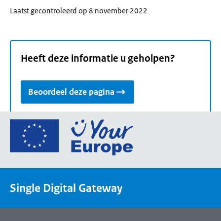
Laatst gecontroleerd op 8 november 2022
Heeft deze informatie u geholpen?
Beoordeel deze pagina
Ga
naar
de
homepage
van
Single Digital Gateway
Your
Europe,
een