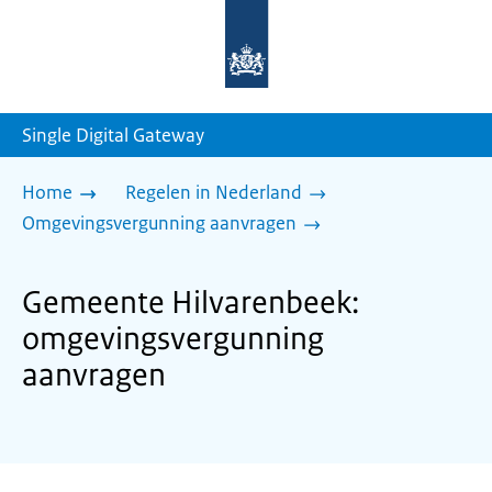
Naar
de
homepage
van
sdg.rijksoverheid.nl
Single Digital Gateway
Home
Regelen in Nederland
Omgevingsvergunning aanvragen
Gemeente Hilvarenbeek:
omgevingsvergunning
aanvragen