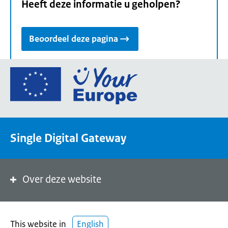
Heeft deze informatie u geholpen?
Beoordeel deze pagina
Ga
naar
de
homepage
van
Single Digital Gateway
Your
Europe,
een
portaal
Over deze website
van
de
Europese
This website in
English
Unie