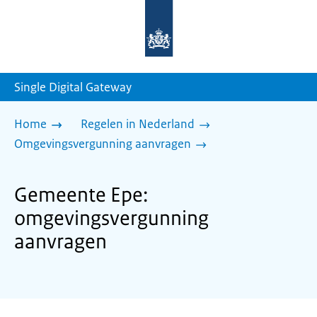
Naar
de
homepage
van
sdg.rijksoverheid.nl
Single Digital Gateway
Home
Regelen in Nederland
Omgevingsvergunning aanvragen
Gemeente Epe:
omgevingsvergunning
aanvragen