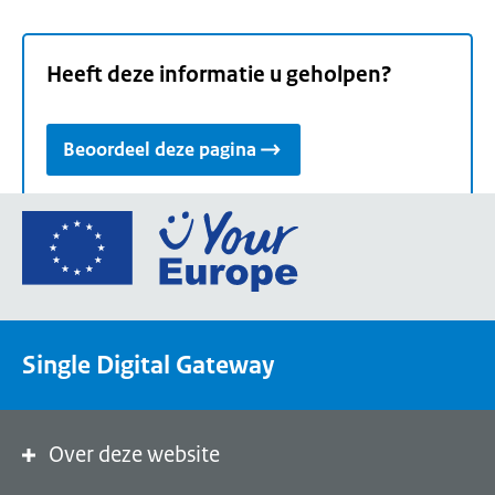
Heeft deze informatie u geholpen?
Beoordeel deze pagina
Ga
naar
de
homepage
van
Single Digital Gateway
Your
Europe,
een
portaal
Over deze website
van