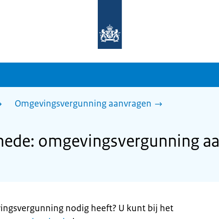
Naar
de
homepage
van
sdg.rijksoverheid.nl
Omgevingsvergunning aanvragen
ede: omgevingsvergunning a
ingsvergunning nodig heeft? U kunt bij het