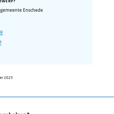
RWERP?
 gemeente Enschede
l/
l
ber 2025