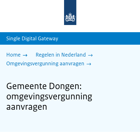
Naar
de
homepage
van
sdg.rijksoverheid.nl
Single Digital Gateway
Home
Regelen in Nederland
Omgevingsvergunning aanvragen
Gemeente Dongen:
omgevingsvergunning
aanvragen