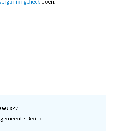
vergunningcheck
doen.
RWERP?
e gemeente Deurne