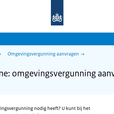
Naar
de
homepage
van
sdg.rijksoverheid.nl
Omgevingsvergunning aanvragen
e: omgevingsvergunning aan
ingsvergunning nodig heeft? U kunt bij het