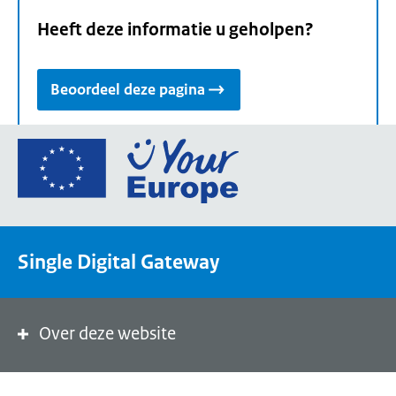
Heeft deze informatie u geholpen?
Beoordeel deze pagina
Ga
naar
de
homepage
van
Single Digital Gateway
Your
Europe,
een
portaal
Over deze website
van
de
Europese