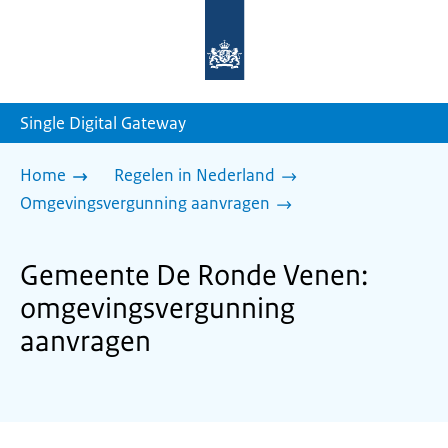
Naar
de
homepage
van
sdg.rijksoverheid.nl
Single Digital Gateway
Home
Regelen in Nederland
Omgevingsvergunning aanvragen
Gemeente De Ronde Venen:
omgevingsvergunning
aanvragen