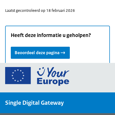
Laatst gecontroleerd op 18 februari 2026
Heeft deze informatie u geholpen?
Beoordeel deze pagina
Ga
naar
de
homepage
van
Single Digital Gateway
Your
Europe,
een