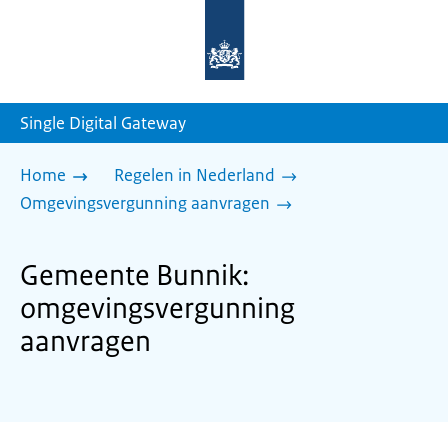
Naar
de
homepage
van
sdg.rijksoverheid.nl
Single Digital Gateway
Home
Regelen in Nederland
Omgevingsvergunning aanvragen
Gemeente Bunnik:
omgevingsvergunning
aanvragen